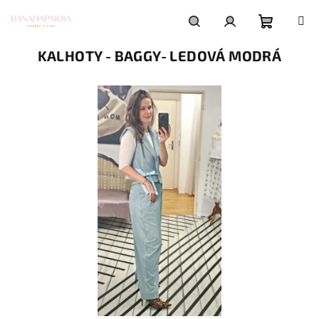
Přejít
na
obsah
Nákupní
Hledat
Přihlášení
KALHOTY - BAGGY- LEDOVÁ MODRÁ
košík