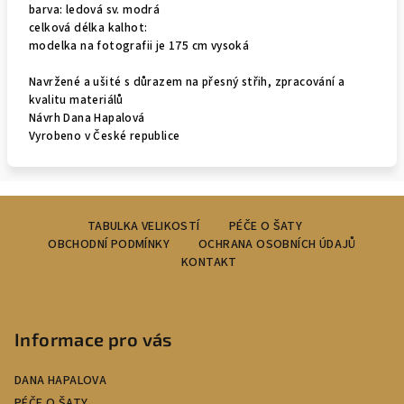
barva: ledová sv. modrá
celková délka kalhot:
modelka na fotografii je 175 cm vysoká
Navržené a ušité s důrazem na přesný střih, zpracování a
kvalitu materiálů
Návrh Dana Hapalová
Vyrobeno v České republice
Z
TABULKA VELIKOSTÍ
PÉČE O ŠATY
á
OBCHODNÍ PODMÍNKY
OCHRANA OSOBNÍCH ÚDAJŮ
p
KONTAKT
a
t
í
Informace pro vás
DANA HAPALOVA
PÉČE O ŠATY