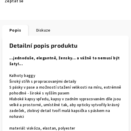
Zeptat se
Popis
Diskuze
Detailní popis produktu
...jednoduše, elegantně, žensky... a vážně to nemusí být
šaty!...
Kalhoty baggy
Široký střih s propracovanými detaily
S pásky v pase a možností stažení velikosti na míru, extrémně
pohodlné - široké s v
yšším pasem
Hluboké kapsy vpředu, kapsy v zadním vypracovaném díle jsou
velké a prostorné, umístěné tak, aby opticky vytvořily krásný
zadeček, zlobivý detail tvoří malá kapsička s páskem na
nohavici
materiál: viskóza, elastan, polyester