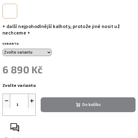
+ další nejpohodlnější kalhoty, protože jiné nosit už
nechceme +
VARIANTA:
6 890 Kč
Měrná
Zvolte variantu
cena:
−
+
Do košíku