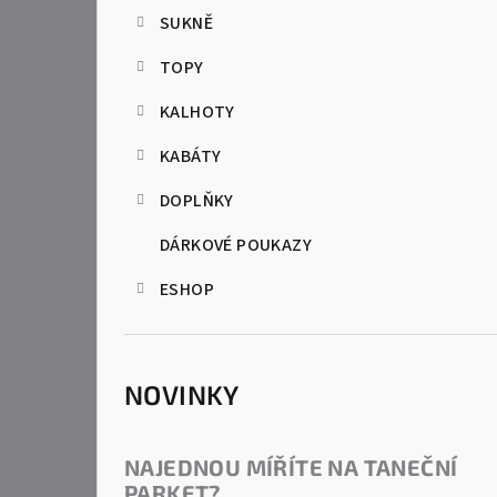
SUKNĚ
a
TOPY
n
KALHOTY
n
KABÁTY
í
p
DOPLŇKY
a
DÁRKOVÉ POUKAZY
n
ESHOP
e
l
NOVINKY
NAJEDNOU MÍŘÍTE NA TANEČNÍ
PARKET?