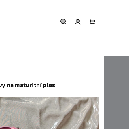
Hledat
Přihlášení
Nákupní
košík
vy na maturitní ples