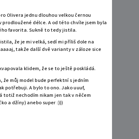
pro Olivera jednu dlouhou velkou černou
v prodloužené délce. A od této chvíle jsem byla
ého favorita. Sukně to tedy jistila.
ila, že je mi velká, sedí mi příliš dole na
aaaaj, takže další dvě varianty v záloze sice
ekvapovala klidem, že se to ještě poskládá.
, že můj model bude perfektní s jedním
 potřebuji. A bylo to ono. Jako uuuf,
 Já totiž nechodím nikam jen tak v něčem
ičko a džíny) anebo super :)))