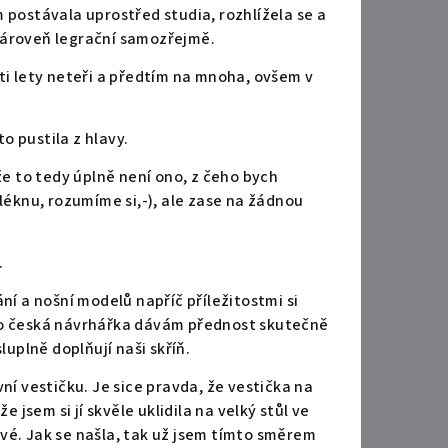
 postávala uprostřed studia, rozhlížela se a
o zároveň legrační samozřejmě.
ti lety neteři a předtím na mnoha, ovšem v
o pustila z hlavy.
že to tedy úplně není ono, z čeho bych
bléknu, rozumíme si,-), ale zase na žádnou
.
ní a nošní modelů napříč příležitostmi si
ako česká návrhářka dávám přednost skutečně
uplně doplňují naši skříň.
ní vestičku. Je sice pravda, že vestička na
e jsem si jí skvěle uklidila na velký stůl ve
prvé. Jak se našla, tak už jsem tímto směrem