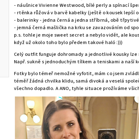
- náušnice Vivienne Westwood, bílé perly a spínací špe
- rtěnka růžová v barvě kabelky (ještě o kousek lepší o
- balerinky - jedna černá a jedna stříbrná, obě třpytiv
- jemná černá mašlička na krku se zavazováním od sp
p.s. tohle je moje sweet secret a nebylo vidět, ale k
když už okolo toho bylo předem takové haló :)))
Celý outfit funguje dohromady a jednotlivé kousky lze 
Např. sukně s jednoduchým tílkem a teniskami a naší k
Fotky bylo témeř nemožné vyfotit, mám co jsem zvládl
téměř žádná chvilka klidu, samá divoká a veselá společ
všechno dopadlo. A ANO, tyhle situace prožíváme všic