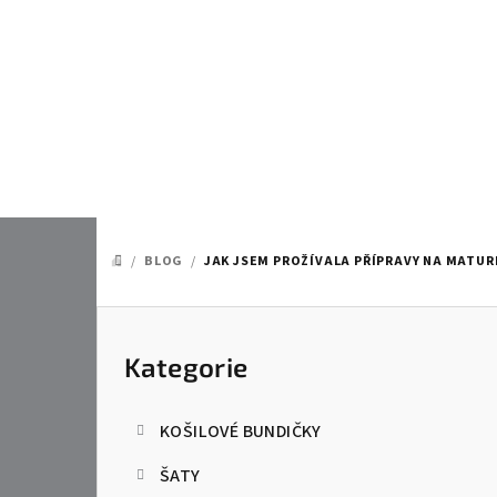
Přejít
na
obsah
/
BLOG
/
JAK JSEM PROŽÍVALA PŘÍPRAVY NA MATUR
DOMŮ
P
o
Kategorie
Přeskočit
kategorie
s
KOŠILOVÉ BUNDIČKY
t
ŠATY
r