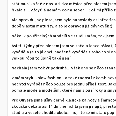
stát musí každé z nás. Asi dva měsíce před plesem jsem
říkala si... vždyť já nemám co na sebe?!!! Což mi přišl
Ale opravdu, na plese jsem byla naposledy asi před šes
době vlastní maturity, a to je opravdu již dávnověk :)
Několik použitelných modelů ve studiu mám, tak jsem t
Asi tři týdny před plesem jsem se začala lehce ošívat, 
vyváděla (a to já chci, nadšeně vyvádět z toho co si o
velkou róbu to úplně také není.
Nechala jsem to být podruhé... však ono se něco stane
V mém stylu - slow fashion - a také radostí z kombinová
nechtci vyrábět něco pouze pro jednu příležitost. J
pomalé módě a modelům, které nám slouží roky a smysl
Pro Olivera jsme ušily černé klasické kalhoty a šmrncov
zkoušku čekala asi 14 dní, nemohla jsem jí najít, přestož
studiu a vesele chodila okolo... nu, i to se mi stalo po