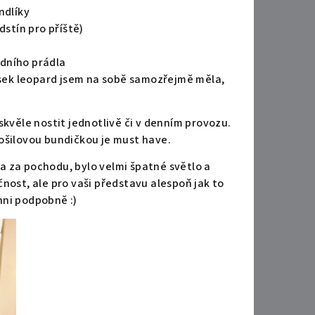
ndlíky
dstín pro příště)
é
odního prádla
ousek leopard jsem na sobě samozřejmě měla,
skvěle nostit jednotlivě či v denním provozu.
ošilovou bundičkou je must have.
a za pochodu, bylo velmi špatné světlo a
nost, ale pro vaši představu alespoň jak to
hni podpobně :)