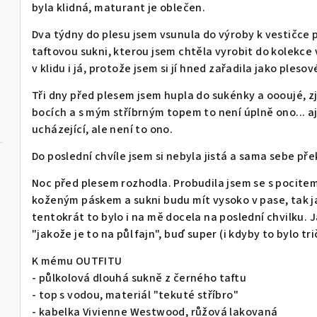
byla klidná, maturant je oblečen.
Dva týdny do plesu jsem vsunula do výroby k vestičce 
taftovou sukni, kterou jsem chtěla vyrobit do kolekce 
v klidu i já, protože jsem si jí hned zařadila jako plesov
Tři dny před plesem jsem hupla do sukénky a oooujé, zjist
bocích a s mým stříbrným topem to není úplně ono... aj
ucházející, ale není to ono.
Do poslední chvíle jsem si nebyla jistá a sama sebe př
Noc před plesem rozhodla. Probudila jsem se s pocitem
koženým páskem a sukni budu mít vysoko v pase, tak jak
tentokrát to bylo i na mě docela na poslední chvilku.
"jakože je to na půl fajn", buď super (i kdyby to bylo tr
K mému OUTFITU
- půlkolová dlouhá sukně z černého taftu
- top s vodou, materiál "tekuté stříbro"
- kabelka Vivienne Westwood, růžová lakovaná