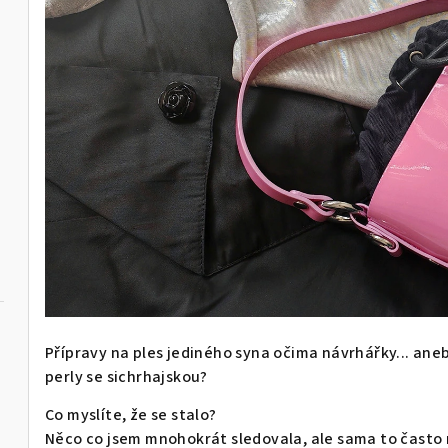
Přípravy na ples jediného syna očima návrhářky... aneb
perly se sichrhajskou?
Co myslíte, že se stalo?
Něco co jsem mnohokrát sledovala, ale sama to často n