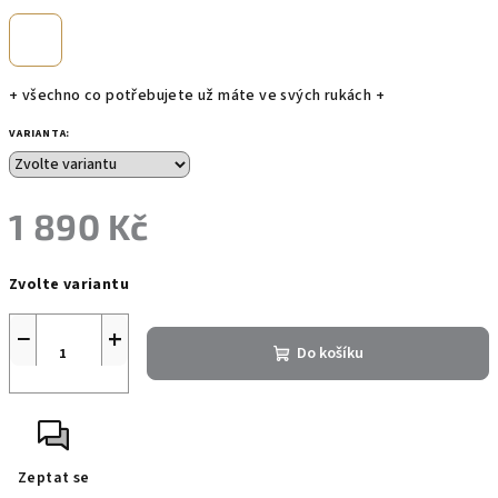
+ všechno co potřebujete už máte ve svých rukách +
VARIANTA:
1 890 Kč
Měrná
Zvolte variantu
cena:
−
+
Do košíku
Zeptat se