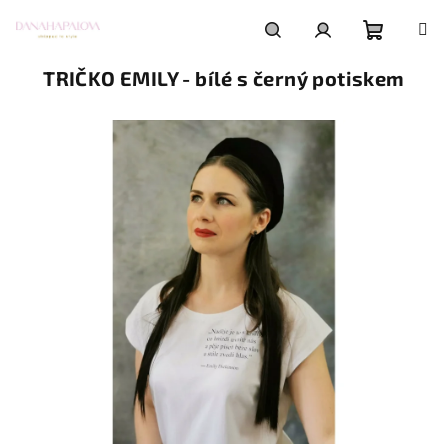
Přejít
na
obsah
Nákupní
Hledat
Přihlášení
TRIČKO EMILY - bílé s černý potiskem
košík