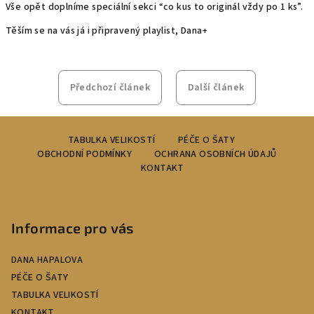
Vše opět doplníme speciální sekci “co kus to originál vždy po 1 ks”.
Těším se na vás já i připravený playlist, Dana+
Předchozí článek
Další článek
Z
TABULKA VELIKOSTÍ
PÉČE O ŠATY
á
OBCHODNÍ PODMÍNKY
OCHRANA OSOBNÍCH ÚDAJŮ
p
KONTAKT
a
t
í
Informace pro vás
DANA HAPALOVA
PÉČE O ŠATY
TABULKA VELIKOSTÍ
KONTAKT