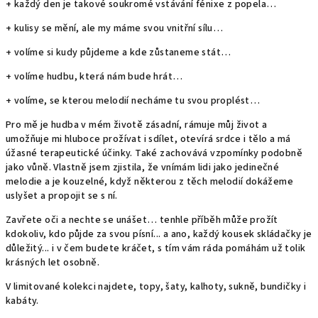
+ každý den je takové soukromé vstávání fénixe z popela…
+ kulisy se mění, ale my máme svou vnitřní sílu…
+ volíme si kudy půjdeme a kde zůstaneme stát…
+ volíme hudbu, která nám bude hrát…
+ volíme, se kterou melodií necháme tu svou proplést…
Pro mě je hudba v mém životě zásadní, rámuje můj život a
umožňuje mi hluboce prožívat i sdílet, otevírá srdce i tělo a má
úžasné terapeutické účinky. Také zachovává vzpomínky podobně
jako vůně. Vlastně jsem zjistila, že vnímám lidi jako jedinečné
melodie a je kouzelné, když některou z těch melodií dokážeme
uslyšet a propojit se s ní.
Zavřete oči a nechte se unášet… tenhle příběh může prožít
kdokoliv, kdo půjde za svou písní... a ano, každý kousek skládačky je
důležitý... i v čem budete kráčet, s tím vám ráda pomáhám už tolik
krásných let osobně.
V limitované kolekci najdete, topy, šaty, kalhoty, sukně, bundičky i
kabáty.