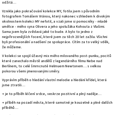
odžitá…
Vznikla jako pokračování kolekce MY, fotila jsem s původním
fotografem Tomášem Vránou, který nakonec vzhledem k divokým
okolnostem kolekci MY nefotil, a vzali jsme si pomocníky - mladé
umělce - mého syna Olivera a jeho spolužáka Kohouta z Vlašimi.
Sama jsem byla zvědavá jaké to bude. A bylo to jedno z
nejpřirozenějších focení, které jsem za těch 20 let zažila. Všichni
byli profesionální a nadšení ze spolupráce. Cítím za to velký vděk,
že můžeme.
V kolekci se spojil úžasný mix mého milovaného post-punku, pocitů
které zanechalo městě andělů z legendárního filmu Nebe nad
Berlínem, to celé šmrncnuté Helmuem Newtonem… s velkou
pokorou všemi jmenovanými směry.
Vyprávím příběh o hledání vlastní melodie a hledání křídel, která
jsme ztratili…
+ je to příběh léčení srdce, veskrze pozitivní a plný naděje…
+ příběh na pozadí města, které samotné je kouzelné a plné dalších
příběhů…