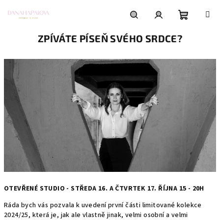
Přejít
na
obsah
Nákupní
Hledat
Přihlášení
ZPÍVÁTE PÍSEŇ SVÉHO SRDCE?
košík
OTEVŘENÉ STUDIO - STŘEDA 16. A ČTVRTEK 17. ŘÍJNA 15 - 20H
Ráda bych vás pozvala k uvedení první části limitované kolekce
2024/25, která je, jak ale vlastně jinak, velmi osobní a velmi