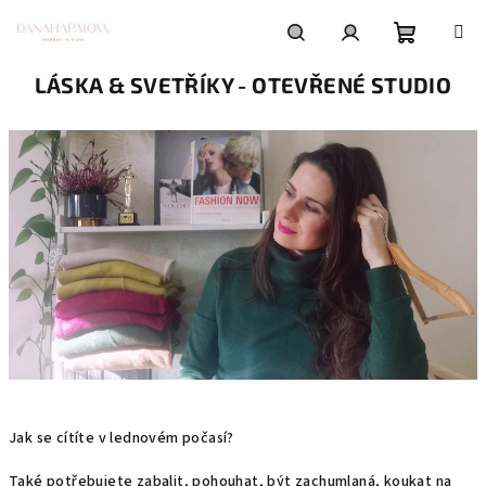
Přejít
na
obsah
Nákupní
Hledat
Přihlášení
LÁSKA & SVETŘÍKY - OTEVŘENÉ STUDIO
košík
Jak se cítíte v lednovém počasí?
Také potřebujete zabalit, pohouhat, být zachumlaná, koukat na