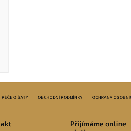
PÉČE O ŠATY
OBCHODNÍ PODMÍNKY
OCHRANA OSOBNÍ
akt
Přijímáme online