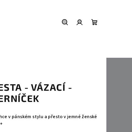
Hledat
Přihlášení
Nákupní
košík
ESTA - VÁZACÍ -
ERNÍČEK
ehce v pánském stylu a přesto v jemné ženské
 +