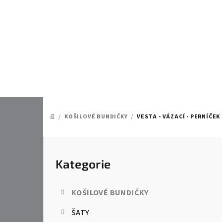
Přejít
na
obsah
/
KOŠILOVÉ BUNDIČKY
/
VESTA - VÁZACÍ - PERNÍČEK
DOMŮ
P
o
Kategorie
Přeskočit
kategorie
s
KOŠILOVÉ BUNDIČKY
t
ŠATY
r