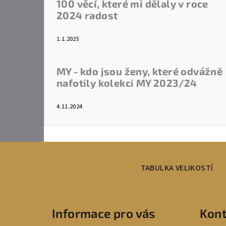
100 věcí, které mi dělaly v roce
2024 radost
1.1.2025
MY - kdo jsou ženy, které odvážně
nafotily kolekci MY 2023/24
4.11.2024
Z
á
TABULKA VELIKOSTÍ
p
a
Informace pro vás
Kont