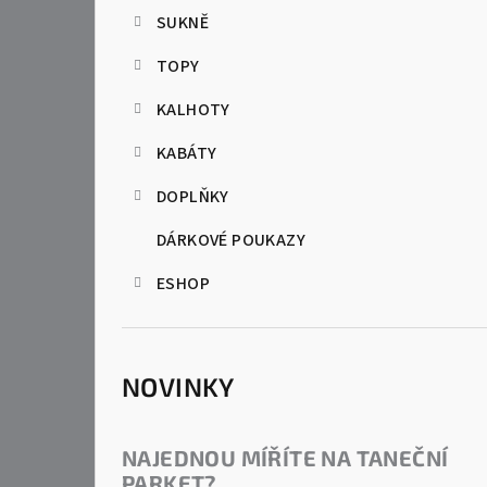
SUKNĚ
a
TOPY
n
KALHOTY
n
KABÁTY
í
p
DOPLŇKY
a
DÁRKOVÉ POUKAZY
n
ESHOP
e
l
NOVINKY
NAJEDNOU MÍŘÍTE NA TANEČNÍ
PARKET?