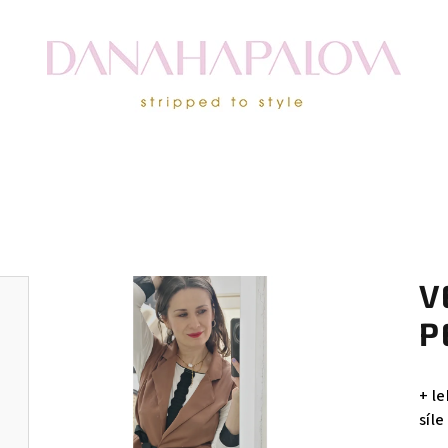
V
P
+ l
síle