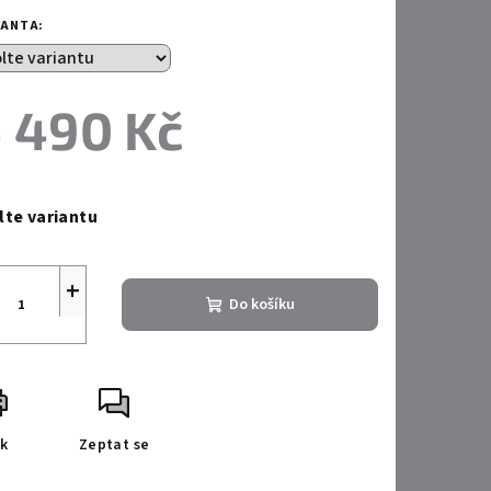
IANTA:
 490 Kč
ná
a:
lte variantu
+
Do košíku
sk
Zeptat se