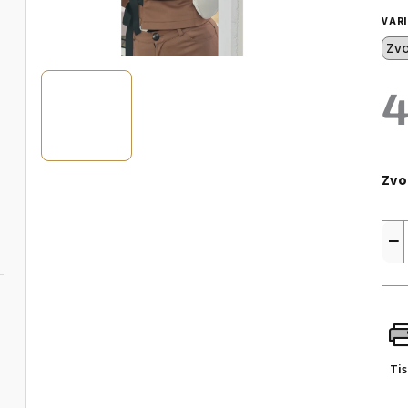
VAR
4
Měr
cen
Zvo
−
Ti