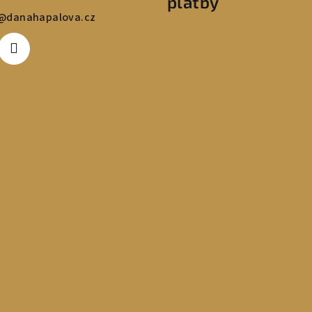
platby
@
danahapalova.cz