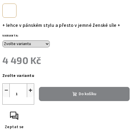
+ lehce v pánském stylu a přesto v jemné ženské síle +
VARIANTA:
4 490 Kč
Měrná
Zvolte variantu
cena:
−
+
Do košíku
Zeptat se