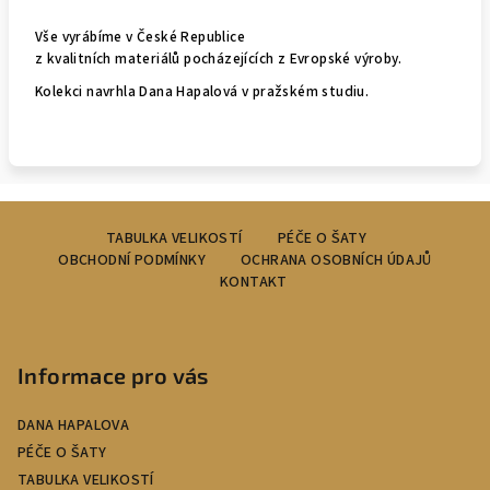
Vše vyrábíme v České Republice
z kvalitních materiálů pocházejících z Evropské výroby.
Kolekci navrhla Dana Hapalová v pražském studiu.
Z
TABULKA VELIKOSTÍ
PÉČE O ŠATY
á
OBCHODNÍ PODMÍNKY
OCHRANA OSOBNÍCH ÚDAJŮ
p
KONTAKT
a
t
í
Informace pro vás
DANA HAPALOVA
PÉČE O ŠATY
TABULKA VELIKOSTÍ