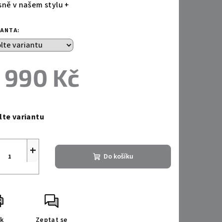
sně v našem stylu +
IANTA:
 990 Kč
ná
a:
lte variantu
+
Do košíku
sk
Zeptat se