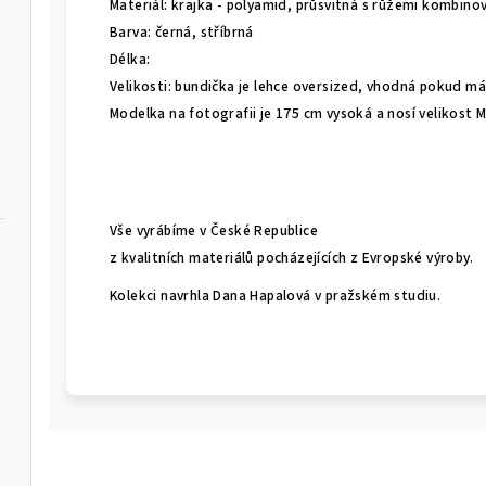
Materiál: krajka - polyamid, průsvitná s růžemi kombino
Barva: černá, stříbrná
Délka:
Velikosti: b
undička je lehce oversized, vhodná pokud máte
Modelka na fotografii je 175 cm vysoká a nosí velikost 
Vše vyrábíme v České Republice
z kvalitních materiálů pocházejících z Evropské výroby.
Kolekci navrhla Dana Hapalová v pražském studiu.