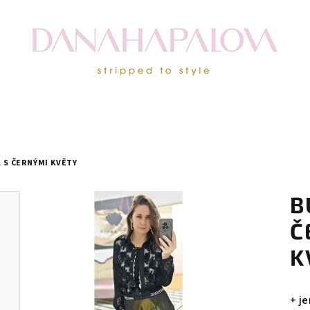
Á S ČERNÝMI KVĚTY
B
Č
K
+ j