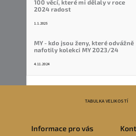
100 věcí, které mi dělaly v roce
2024 radost
1.1.2025
MY - kdo jsou ženy, které odvážně
nafotily kolekci MY 2023/24
4.11.2024
Z
á
TABULKA VELIKOSTÍ
p
a
Informace pro vás
Kont