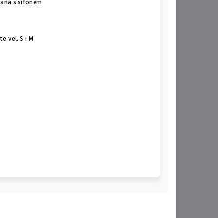
vaná s šifonem
 vel. S i M
M