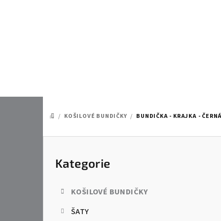
Přejít
na
obsah
/
KOŠILOVÉ BUNDIČKY
/
BUNDIČKA - KRAJKA - ČERN
DOMŮ
P
o
Kategorie
Přeskočit
kategorie
s
KOŠILOVÉ BUNDIČKY
t
ŠATY
r