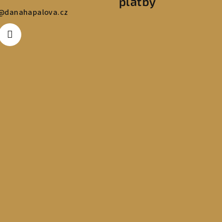
platby
@
danahapalova.cz