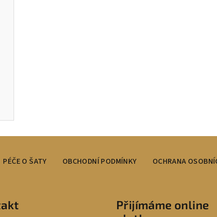
PÉČE O ŠATY
OBCHODNÍ PODMÍNKY
OCHRANA OSOBNÍ
akt
Přijímáme online