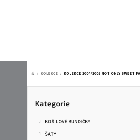
Přejít
na
obsah
/
KOLEKCE
/
KOLEKCE 2004/2005 NOT ONLY SWEET F
DOMŮ
P
o
Kategorie
Přeskočit
kategorie
s
KOŠILOVÉ BUNDIČKY
t
ŠATY
r