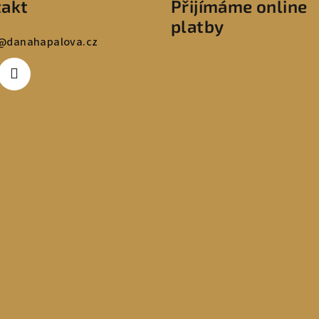
akt
Přijímáme online
platby
@
danahapalova.cz