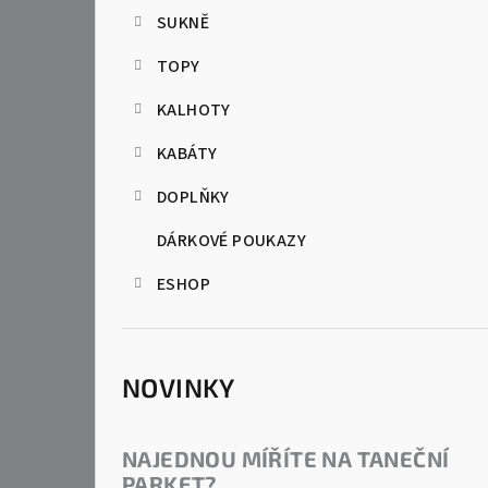
SUKNĚ
a
TOPY
n
KALHOTY
n
KABÁTY
í
p
DOPLŇKY
a
DÁRKOVÉ POUKAZY
n
ESHOP
e
l
NOVINKY
NAJEDNOU MÍŘÍTE NA TANEČNÍ
PARKET?