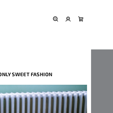
Hledat
Přihlášení
Nákupní
košík
ONLY SWEET FASHION