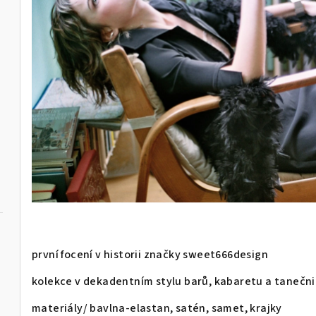
první focení v historii značky sweet666design
kolekce v dekadentním stylu barů, kabaretu a tanečni
materiály/ bavlna-elastan, satén, samet, krajky