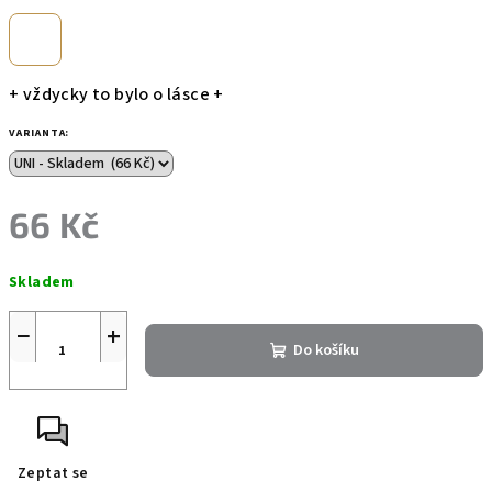
+ vždycky to bylo o lásce +
VARIANTA:
66 Kč
Měrná
Skladem
cena:
−
+
Do košíku
Zeptat se