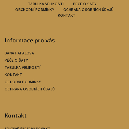
TABULKA VELIKOSTÍ
PÉČE O ŠATY
á
OBCHODNÍ PODMÍNKY
OCHRANA OSOBNÍCH ÚDAJŮ
p
KONTAKT
a
t
í
Informace pro vás
DANA HAPALOVA
PÉČE O ŠATY
TABULKA VELIKOSTÍ
KONTAKT
OCHODNÍ PODMÍNKY
OCHRANA OSOBNÍCH ÚDAJŮ
Kontakt
studio
@
danahapalova.cz