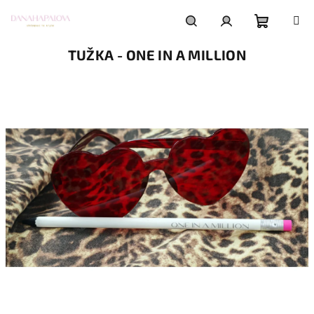
Přejít
na
obsah
Nákupní
Hledat
Přihlášení
TUŽKA - ONE IN A MILLION
košík